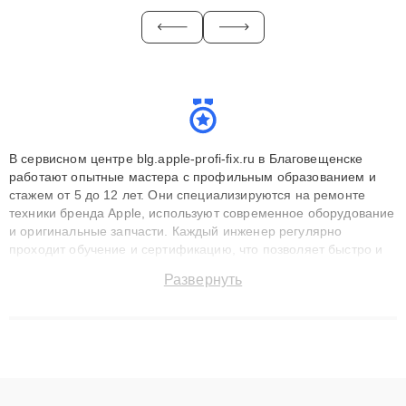
В сервисном центре blg.apple-profi-fix.ru в Благовещенске
работают опытные мастера с профильным образованием и
стажем от 5 до 12 лет. Они специализируются на ремонте
техники бренда Apple, используют современное оборудование
и оригинальные запчасти. Каждый инженер регулярно
проходит обучение и сертификацию, что позволяет быстро и
точноdiagnostikировать поломки и восстанавливать технику с
Развернуть
сохранением гарантии до 3 лет. Наши мастера решают
сложные случаи: от замены матриц и материнских плат до
ремонта после залития и восстановления данных. Благодаря
высокой квалификации и ответственному подходу клиенты
получают быстрый, качественный ремонт и понятные
объяснения по результатам диагностики.