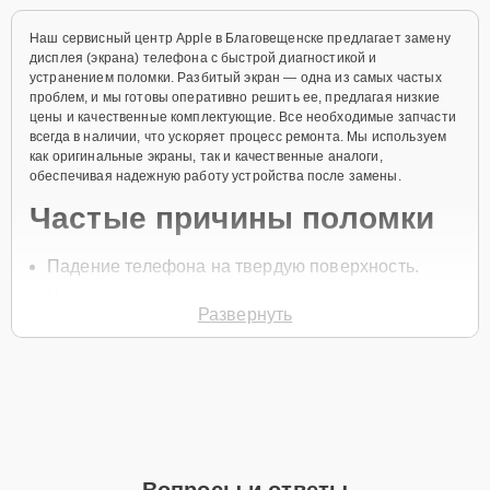
Наш сервисный центр Apple в Благовещенске предлагает замену
дисплея (экрана) телефона с быстрой диагностикой и
устранением поломки. Разбитый экран — одна из самых частых
проблем, и мы готовы оперативно решить ее, предлагая низкие
цены и качественные комплектующие. Все необходимые запчасти
всегда в наличии, что ускоряет процесс ремонта. Мы используем
как оригинальные экраны, так и качественные аналоги,
обеспечивая надежную работу устройства после замены.
Частые причины поломки
Падение телефона на твердую поверхность.
Удары по экрану.
Развернуть
Дефекты на сенсорной панели.
Попадание жидкости на экран.
Механические повреждения при небрежном
использовании.
Для начала ремонта необходимо позвонить по телефону +7 (800)
100-91-25 или оставить
Заявку на сайте
. Специалист перезвонит в
Вопросы и ответы
течение минуты, чтобы уточнить все вопросы и записать на