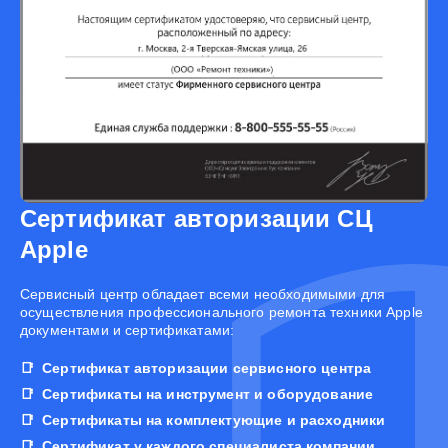
Сертификат авторизации СЦ
Apple
Cервисный центр обладает всеми необходимыми для
осуществления профессионального ремонта техники Apple
документами и сертификатами:
Сертификат авторизации сервисного центра
Сертификаты на инструмент и оборудование
Сертификаты на комплектующие и расходники
Сертификат у каждого специалиста компании