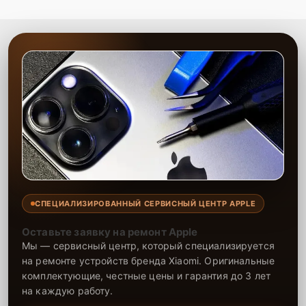
Сервисный центр выполняет качественную замену аккумулятора
телефона с минимальными затратами времени. Опытные
специалисты оперативно устраняют неисправности, обеспечивая
долгую работу устройства после замены. На все работы и
установленные компоненты предоставляется гарантия, что
подтверждает надежность и долговечность ремонта. Доверьте
замену аккумулятора нашему сервису, и телефон снова будет
держать заряд, как новый.
СПЕЦИАЛИЗИРОВАННЫЙ СЕРВИСНЫЙ ЦЕНТР APPLE
Оставьте заявку на ремонт Apple
Мы — сервисный центр, который специализируется
на ремонте устройств бренда Xiaomi. Оригинальные
комплектующие, честные цены и гарантия до 3 лет
на каждую работу.