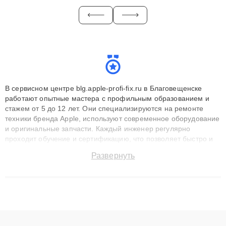
В сервисном центре blg.apple-profi-fix.ru в Благовещенске
работают опытные мастера с профильным образованием и
стажем от 5 до 12 лет. Они специализируются на ремонте
техники бренда Apple, используют современное оборудование
и оригинальные запчасти. Каждый инженер регулярно
проходит обучение и сертификацию, что позволяет быстро и
точноdiagnostikировать поломки и восстанавливать технику с
Развернуть
сохранением гарантии до 3 лет. Наши мастера решают
сложные случаи: от замены матриц и материнских плат до
ремонта после залития и восстановления данных. Благодаря
высокой квалификации и ответственному подходу клиенты
получают быстрый, качественный ремонт и понятные
объяснения по результатам диагностики.