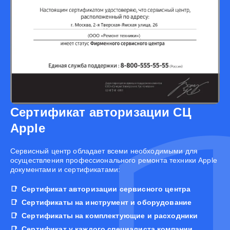
Сертификат авторизации СЦ
Apple
Cервисный центр обладает всеми необходимыми для
осуществления профессионального ремонта техники Apple
документами и сертификатами:
Сертификат авторизации сервисного центра
Сертификаты на инструмент и оборудование
Сертификаты на комплектующие и расходники
Сертификат у каждого специалиста компании