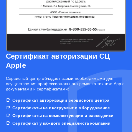
Сертификат авторизации СЦ
Apple
Cервисный центр обладает всеми необходимыми для
осуществления профессионального ремонта техники Apple
документами и сертификатами:
Сертификат авторизации сервисного центра
Сертификаты на инструмент и оборудование
Сертификаты на комплектующие и расходники
Сертификат у каждого специалиста компании