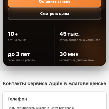
Оставить заявку
Смотреть цены
10+
45 тыс.
лет на рынке
отремонтировано устройств
до 3 лет
30 мин
гарантия на работы
бесплатная диагностика
Контакты сервиса Apple в Благовещенске
Телефон
Наши специалисты быстро вникнут в вопрос и