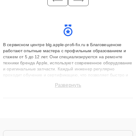
В сервисном центре blg.apple-profi-fix.ru в Благовещенске
работают опытные мастера с профильным образованием и
стажем от 5 до 12 лет. Они специализируются на ремонте
техники бренда Apple, используют современное оборудование
и оригинальные запчасти. Каждый инженер регулярно
проходит обучение и сертификацию, что позволяет быстро и
точноdiagnostikировать поломки и восстанавливать технику с
Развернуть
сохранением гарантии до 3 лет. Наши мастера решают
сложные случаи: от замены матриц и материнских плат до
ремонта после залития и восстановления данных. Благодаря
высокой квалификации и ответственному подходу клиенты
получают быстрый, качественный ремонт и понятные
объяснения по результатам диагностики.