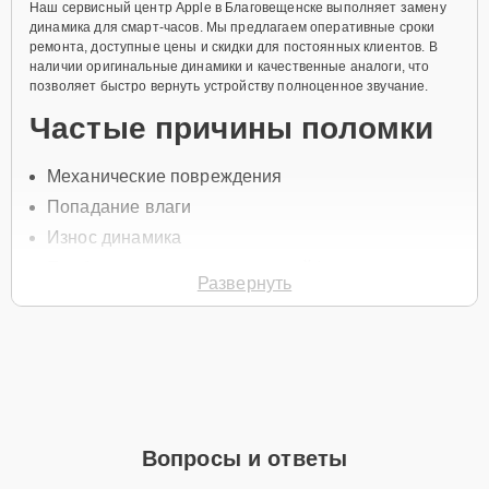
Наш сервисный центр Apple в Благовещенске выполняет замену
динамика для смарт-часов. Мы предлагаем оперативные сроки
ремонта, доступные цены и скидки для постоянных клиентов. В
наличии оригинальные динамики и качественные аналоги, что
позволяет быстро вернуть устройству полноценное звучание.
Частые причины поломки
Механические повреждения
Попадание влаги
Износ динамика
Проблемы с соединением шлейфа
Развернуть
Засорение пылью
Чтобы заменить динамик, свяжитесь с нами по телефону +7 (800)
100-91-25 или оставьте
Заявку на сайте
. Наш специалист
свяжется с вами в течение минуты для уточнения всех вопросов и
записи на диагностику и ремонт.
Главные особенности
Вопросы и ответы
сервиса