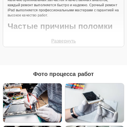
каждый ремонт выполняется быстро и надежно. Срочный ремонт
iPad выполняется профессиональными мастерами с гарантией на
высокое качество работ.
Частые причины поломки
Треснувший или разбитый экран.
Развернуть
Проблемы с аккумулятором.
Системные сбои или зависания.
Нарушения работы динамиков или микрофона.
Повреждения корпуса и кнопок.
Фото процесса работ
Чтобы начать ремонт, свяжитесь с нами по телефону
+7 (800) 100-
91-25
или оставьте
Заявку на сайте
. В течение минуты специалист
службы поддержки свяжется с вами для уточнения всех вопросов
и записи на диагностику и ремонт вашего планшета.
Главные особенности
сервиса