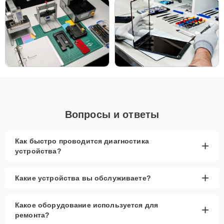
Бесплатная доставка и диагностика
–
удобство и экономия для наших клиентов.
Низкие цены и скидки
– выгодные условия для
любого вида ремонта.
Срочный ремонт за 1-2 часа
– минимальные
сроки выполнения работ.
Запчасти в наличии
– только оригинальные и
качественные аналоги для замены.
Гарантия качества
– долговечность и
надежность после ремонта.
Вопросы и ответы
Сервисный центр Apple-Profi-Fix предлагает профессиональный
ремонт техники благодаря многолетнему опыту мастеров и
Как быстро проводится диагностика
+
использованию современного оборудования. Мы используем
устройства?
только проверенные комплектующие, что обеспечивает
долговечность устройства после ремонта. Если вашему iPad
требуется обслуживание, можете быть уверены, что ремонт будет
+
Какие устройства вы обслуживаете?
выполнен с гарантией на срок до 3 лет, и ваш планшет будет
работать безупречно на долгие годы.
Какое оборудование используется для
+
ремонта?