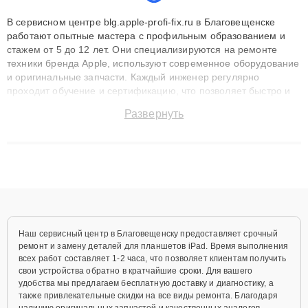
В сервисном центре blg.apple-profi-fix.ru в Благовещенске
работают опытные мастера с профильным образованием и
стажем от 5 до 12 лет. Они специализируются на ремонте
техники бренда Apple, используют современное оборудование
и оригинальные запчасти. Каждый инженер регулярно
проходит обучение и сертификацию, что позволяет быстро и
точноdiagnostikировать поломки и восстанавливать технику с
Развернуть
сохранением гарантии до 3 лет. Наши мастера решают
сложные случаи: от замены матриц и материнских плат до
ремонта после залития и восстановления данных. Благодаря
высокой квалификации и ответственному подходу клиенты
получают быстрый, качественный ремонт и понятные
объяснения по результатам диагностики.
Наш сервисный центр в Благовещенску предоставляет срочный
ремонт и замену деталей для планшетов iPad. Время выполнения
всех работ составляет 1-2 часа, что позволяет клиентам получить
свои устройства обратно в кратчайшие сроки. Для вашего
удобства мы предлагаем бесплатную доставку и диагностику, а
также привлекательные скидки на все виды ремонта. Благодаря
наличию оригинальных запчастей и качественных аналогов,