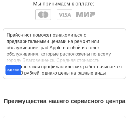
Мы принимаем к оплате:
Прайс-лист поможет ознакомиться с
предварительными ценами на ремонт или
обслуживание ipad Apple в любой из точек
обслуживания, которые расположены по всему
городу Благовещенск. Средняя стоимость
ремонтных или профилактических работ начинается
Подробнее
от 1250 рублей, однако цены на разные виды
комплектующих могут различаться. Полную
стоимость работ с учётом запчастей или расходных
материалов необходимо уточнять со специалистом
службы заботы о клиентах. Для расчета итоговой
Преимущества нашего сервисного центра
стоимости ремонта ipad достаточно позвонить по
телефону горячей линии
+7 (800) 100-91-25
или
оставить заявку на нашем сайте Apple-Profi-Fix.