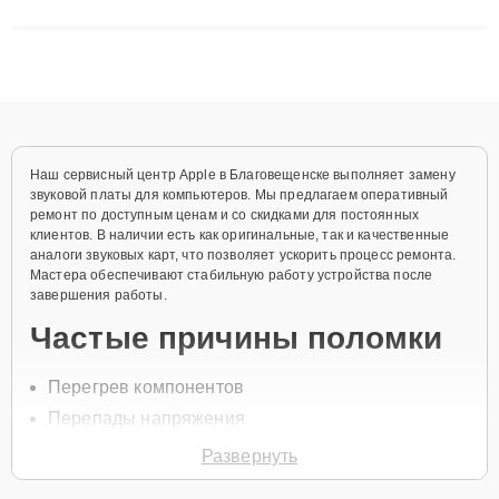
сложные случаи: от замены матриц и материнских плат до
ремонта после залития и восстановления данных. Благодаря
высокой квалификации и ответственному подходу клиенты
получают быстрый, качественный ремонт и понятные
объяснения по результатам диагностики.
Наш сервисный центр Apple в Благовещенске выполняет замену
звуковой платы для компьютеров. Мы предлагаем оперативный
ремонт по доступным ценам и со скидками для постоянных
клиентов. В наличии есть как оригинальные, так и качественные
аналоги звуковых карт, что позволяет ускорить процесс ремонта.
Мастера обеспечивают стабильную работу устройства после
завершения работы.
Частые причины поломки
Перегрев компонентов
Перепады напряжения
Механические повреждения платы
Развернуть
Неисправности разъемов