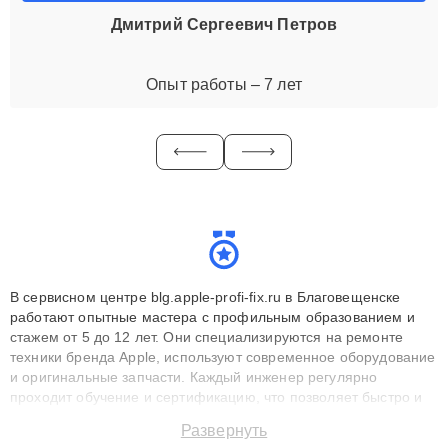
Дмитрий Сергеевич Петров
Опыт работы – 7 лет
В сервисном центре blg.apple-profi-fix.ru в Благовещенске
работают опытные мастера с профильным образованием и
стажем от 5 до 12 лет. Они специализируются на ремонте
техники бренда Apple, используют современное оборудование
и оригинальные запчасти. Каждый инженер регулярно
проходит обучение и сертификацию, что позволяет быстро и
точноdiagnostikировать поломки и восстанавливать технику с
Развернуть
сохранением гарантии до 3 лет. Наши мастера решают