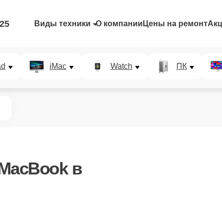
-25
Виды техники
О компании
Цены на ремонт
Ак
ad
iMac
Watch
ПК
MacBook в