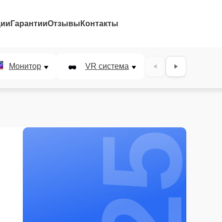
ции
Гарантии
Отзывы
Контакты
25%
Монитор
VR система
Наушники