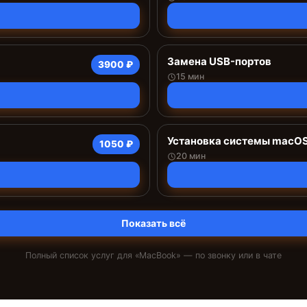
Замена USB-портов
3900 ₽
15 мин
Установка системы macO
1050 ₽
20 мин
Показать всё
Полный список услуг для «
MacBook
» — по звонку или в чате