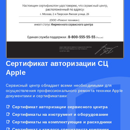
Сертификат авторизации СЦ
Apple
Cервисный центр обладает всеми необходимыми для
осуществления профессионального ремонта техники Apple
документами и сертификатами:
Сертификат авторизации сервисного центра
Сертификаты на инструмент и оборудование
Сертификаты на комплектующие и расходники
Сертификат у каждого специалиста компании