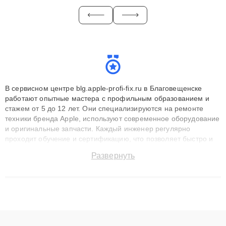
В сервисном центре blg.apple-profi-fix.ru в Благовещенске
работают опытные мастера с профильным образованием и
стажем от 5 до 12 лет. Они специализируются на ремонте
техники бренда Apple, используют современное оборудование
и оригинальные запчасти. Каждый инженер регулярно
проходит обучение и сертификацию, что позволяет быстро и
точноdiagnostikировать поломки и восстанавливать технику с
Развернуть
сохранением гарантии до 3 лет. Наши мастера решают
сложные случаи: от замены матриц и материнских плат до
ремонта после залития и восстановления данных. Благодаря
высокой квалификации и ответственному подходу клиенты
получают быстрый, качественный ремонт и понятные
объяснения по результатам диагностики.