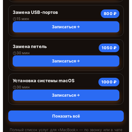
Замена USB-портов
800 ₽
15 мин
Записаться
Замена петель
1050 ₽
30 мин
Записаться
Установка системы macOS
1000 ₽
30 мин
Записаться
Показать всё
Полный список услуг для «
MacBook
» — по звонку или в чате