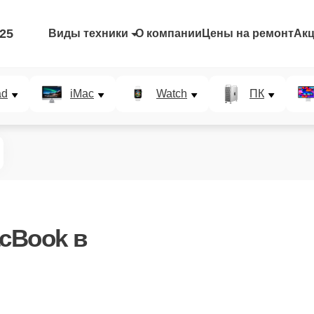
-25
Виды техники
О компании
Цены на ремонт
Ак
ad
iMac
Watch
ПК
cBook в