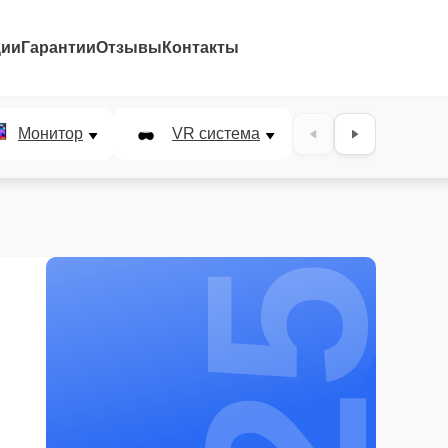
ции
Гарантии
Отзывы
Контакты
25%
Монитор
VR система
Наушники