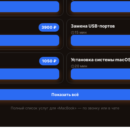
Замена USB-портов
3900 ₽
15 мин
Установка системы macO
1050 ₽
20 мин
Показать всё
Полный список услуг для «
MacBook
» — по звонку или в чате