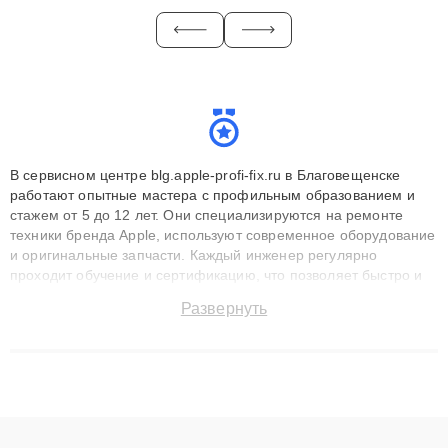
В сервисном центре blg.apple-profi-fix.ru в Благовещенске
работают опытные мастера с профильным образованием и
стажем от 5 до 12 лет. Они специализируются на ремонте
техники бренда Apple, используют современное оборудование
и оригинальные запчасти. Каждый инженер регулярно
проходит обучение и сертификацию, что позволяет быстро и
точноdiagnostikировать поломки и восстанавливать технику с
Развернуть
сохранением гарантии до 3 лет. Наши мастера решают
сложные случаи: от замены матриц и материнских плат до
ремонта после залития и восстановления данных. Благодаря
высокой квалификации и ответственному подходу клиенты
получают быстрый, качественный ремонт и понятные
объяснения по результатам диагностики.