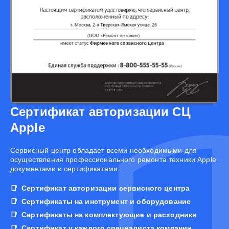
Сертификат авторизации СЦ
Apple
Cервисный центр обладает всеми необходимыми для
осуществления профессионального ремонта техники Apple
документами и сертификатами:
Сертификат авторизации сервисного центра
Сертификаты на инструмент и оборудование
Сертификаты на комплектующие и расходники
Сертификат у каждого специалиста компании