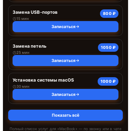
Замена USB-портов
800 ₽
15 мин
Записаться
Замена петель
1050 ₽
25 мин
Записаться
Установка системы macOS
1000 ₽
30 мин
Записаться
Показать всё
Полный список услуг для «
MacBook
» — по звонку или в чате