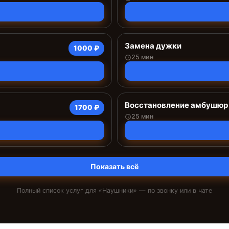
Замена дужки
1000 ₽
25 мин
Восстановление амбушюр
1700 ₽
25 мин
Показать всё
Полный список услуг для «
Наушники
» — по звонку или в чате