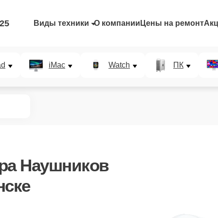
-25
Виды техники
О компании
Цены на ремонт
Ак
ad
iMac
Watch
ПК
ора Наушников
нске