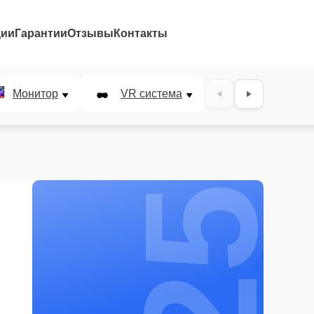
ции
Гарантии
Отзывы
Контакты
25%
Монитор
VR система
Наушники