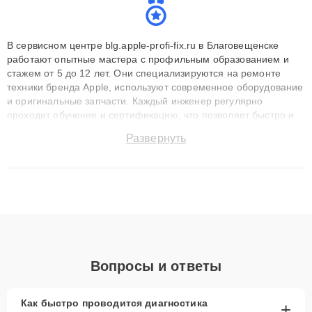
В сервисном центре blg.apple-profi-fix.ru в Благовещенске
работают опытные мастера с профильным образованием и
стажем от 5 до 12 лет. Они специализируются на ремонте
техники бренда Apple, используют современное оборудование
и оригинальные запчасти. Каждый инженер регулярно
проходит обучение и сертификацию, что позволяет быстро и
точноdiagnostikировать поломки и восстанавливать технику с
Развернуть
сохранением гарантии до 3 лет. Наши мастера решают
сложные случаи: от замены матриц и материнских плат до
ремонта после залития и восстановления данных. Благодаря
высокой квалификации и ответственному подходу клиенты
получают быстрый, качественный ремонт и понятные
объяснения по результатам диагностики.
Вопросы и ответы
Как быстро проводится диагностика
+