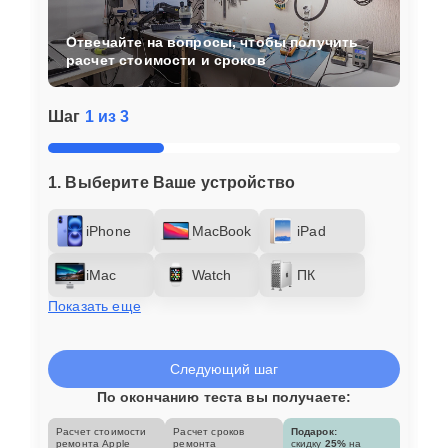
Отвечайте на вопросы, чтобы получить
расчет стоимости и сроков
Шаг
1 из 3
1. Выберите Ваше устройство
iPhone
MacBook
iPad
iMac
Watch
ПК
Показать еще
Следующий шаг
По окончанию теста вы получаете:
Расчет стоимости
Расчет сроков
Подарок:
ремонта Apple
ремонта
скидку
25%
на