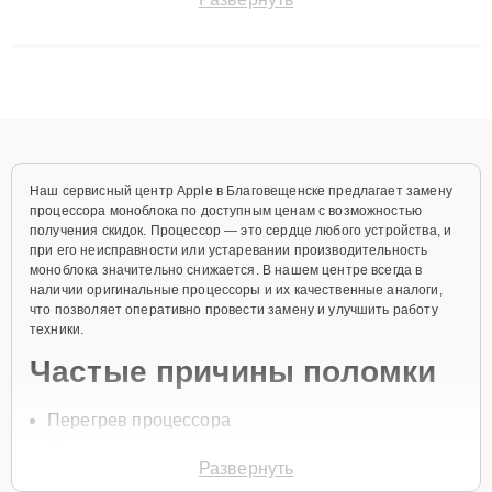
сохранением гарантии до 3 лет. Наши мастера решают
сложные случаи: от замены матриц и материнских плат до
ремонта после залития и восстановления данных. Благодаря
высокой квалификации и ответственному подходу клиенты
получают быстрый, качественный ремонт и понятные
объяснения по результатам диагностики.
Наш сервисный центр Apple в Благовещенске предлагает замену
процессора моноблока по доступным ценам с возможностью
получения скидок. Процессор — это сердце любого устройства, и
при его неисправности или устаревании производительность
моноблока значительно снижается. В нашем центре всегда в
наличии оригинальные процессоры и их качественные аналоги,
что позволяет оперативно провести замену и улучшить работу
техники.
Частые причины поломки
Перегрев процессора
Физические повреждения
Развернуть
Сбои в работе системы охлаждения