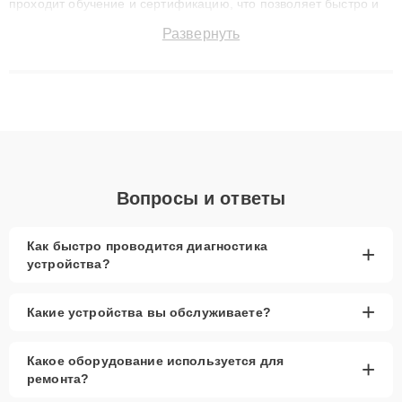
проходит обучение и сертификацию, что позволяет быстро и
точноdiagnostikировать поломки и восстанавливать технику с
Развернуть
сохранением гарантии до 3 лет. Наши мастера решают
сложные случаи: от замены матриц и материнских плат до
ремонта после залития и восстановления данных. Благодаря
высокой квалификации и ответственному подходу клиенты
получают быстрый, качественный ремонт и понятные
объяснения по результатам диагностики.
Вопросы и ответы
Как быстро проводится диагностика
+
устройства?
+
Какие устройства вы обслуживаете?
Какое оборудование используется для
+
ремонта?